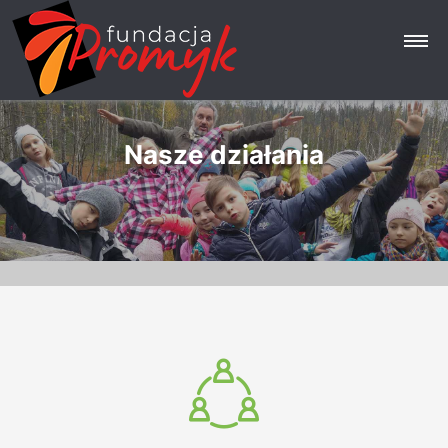
Nasze działania
Strona główna
Fundacja
Nasze działania
Aktualności
Galeria
Opinie