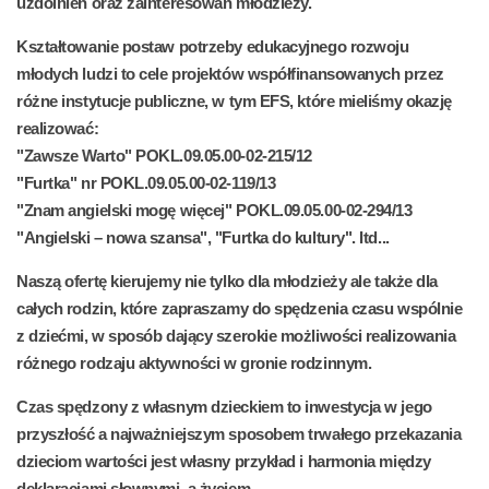
uzdolnień oraz zainteresowań młodzieży.
Kształtowanie postaw potrzeby edukacyjnego rozwoju
młodych ludzi to cele projektów
współfinansowanych przez
różne instytucje publiczne, w tym EFS, które mieliśmy okazję
realizować:
"Zawsze Warto" POKL.09.05.00-02-215/12
"Furtka" nr POKL.09.05.00-02-119/13
"Znam angielski mogę więcej" POKL.09.05.00-02-294/13
"Angielski – nowa szansa", "Furtka do kultury". Itd...
Naszą ofertę kierujemy nie tylko dla młodzieży ale także dla
całych rodzin,
które zapraszamy do spędzenia czasu wspólnie
z dziećmi, w sposób dający szerokie możliwości realizowania
różnego rodzaju aktywności w gronie rodzinnym.
Czas spędzony z własnym dzieckiem to inwestycja w jego
przyszłość a najważniejszym sposobem trwałego przekazania
dzieciom wartości jest własny przykład i harmonia między
deklaracjami słownymi, a życiem.